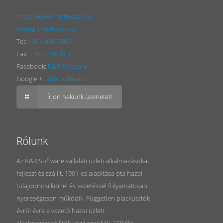
https://www.rrsoftware.hu/
info[@]rrsoftware.hu
Tel:
+36 1 436 7850
Fax:
+36 1 436 7851
Facebook:
R&R Software
Google +:
R&R Software
Írjon nekünk üzenetet!
Rólunk
Az R&R Software vállalati üzleti alkalmazásokat
fejleszt és szállít. 1991-es alapítása óta hazai
tulajdonosi körrel és vezetéssel folyamatosan
nyereségesen működik. Független piackutatók
évről évre a vezető hazai üzleti