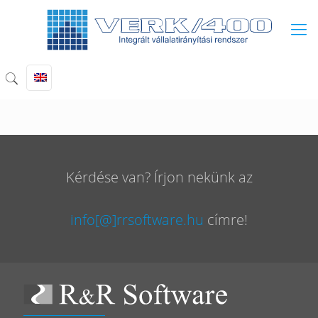
Kérdése van? Írjon nekünk az
info[@]rrsoftware.hu
címre!