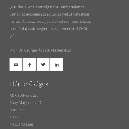
„A tudás elkötelezettség nélkül embertelenné
válhat, az elkötelezettség tudás nélkül hatástalan
marad. A pesszimista jóslatokkal szemben e kettő
harmóniájának megteremtése reményteli jövőt
ígér.”
Prof. Dr. Csurgay Árpád, Akadémikus
Elérhetőségek
R&R Software Zrt.
Ráby Mátyás utca 7.
Budapest
1038
Magyarország