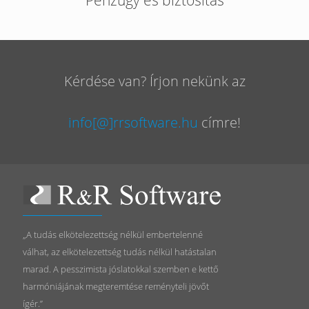
Pénzügy és biztosítás
Kérdése van? Írjon nekünk az
info[@]rrsoftware.hu
címre!
„A tudás elkötelezettség nélkül embertelenné
válhat, az elkötelezettség tudás nélkül hatástalan
marad. A pesszimista jóslatokkal szemben e kettő
harmóniájának megteremtése reményteli jövőt
ígér.”