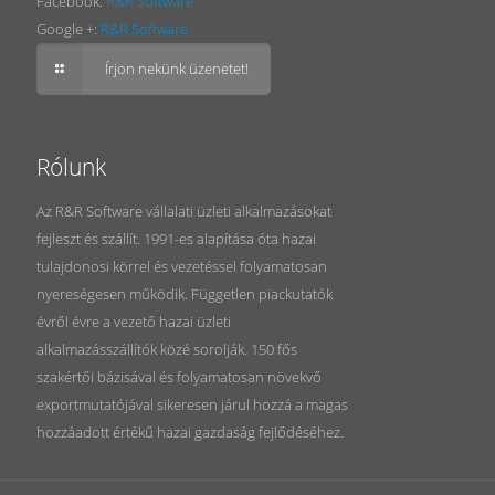
Facebook:
R&R Software
Google +:
R&R Software
Írjon nekünk üzenetet!
Rólunk
Az R&R Software vállalati üzleti alkalmazásokat
fejleszt és szállít. 1991-es alapítása óta hazai
tulajdonosi körrel és vezetéssel folyamatosan
nyereségesen működik. Független piackutatók
évről évre a vezető hazai üzleti
alkalmazásszállítók közé sorolják. 150 fős
szakértői bázisával és folyamatosan növekvő
exportmutatójával sikeresen járul hozzá a magas
hozzáadott értékű hazai gazdaság fejlődéséhez.