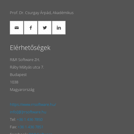
Prof. Dr. Csurgay Árpád, Akadémikus
Elérhetőségek
R&R Software Zrt.
Ráby Mátyás utca 7.
Budapest
1038
Magyarország
https://www.rrsoftware.hu/
info[@]rrsoftware.hu
Tel:
+36 1 436 7850
Fax:
+36 1 436 7851