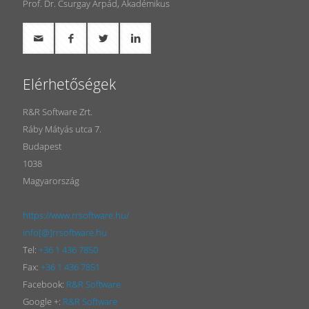
Prof. Dr. Csurgay Árpád, Akadémikus
Elérhetőségek
R&R Software Zrt.
Ráby Mátyás utca 7.
Budapest
1038
Magyarország
https://www.rrsoftware.hu/
info[@]rrsoftware.hu
Tel:
+36 1 436 7850
Fax:
+36 1 436 7851
Facebook:
R&R Software
Google +:
R&R Software