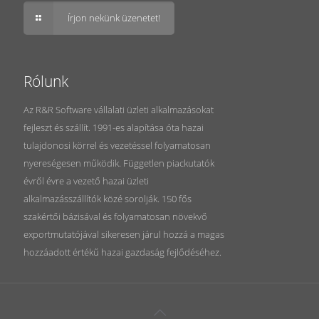
Írjon nekünk üzenetet!
Rólunk
Az R&R Software vállalati üzleti alkalmazásokat
fejleszt és szállít. 1991-es alapítása óta hazai
tulajdonosi körrel és vezetéssel folyamatosan
nyereségesen működik. Független piackutatók
évről évre a vezető hazai üzleti
alkalmazásszállítók közé sorolják. 150 fős
szakértői bázisával és folyamatosan növekvő
exportmutatójával sikeresen járul hozzá a magas
hozzáadott értékű hazai gazdaság fejlődéséhez.