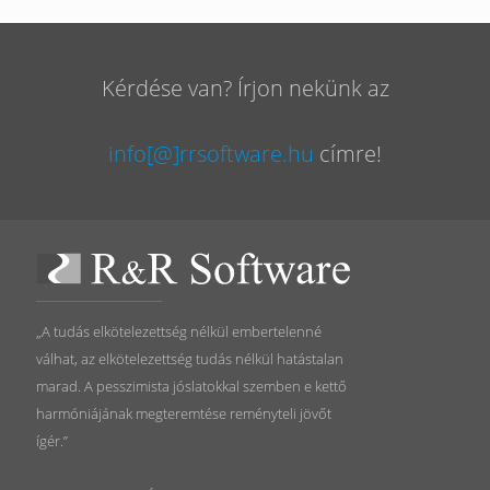
Kérdése van? Írjon nekünk az
info[@]rrsoftware.hu
címre!
„A tudás elkötelezettség nélkül embertelenné
válhat, az elkötelezettség tudás nélkül hatástalan
marad. A pesszimista jóslatokkal szemben e kettő
harmóniájának megteremtése reményteli jövőt
ígér.”