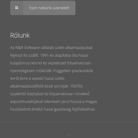
Írjon nekünk üzenetet!
Rólunk
Az R&R Software vállalati üzleti alkalmazásokat
fejleszt és szállít. 1991-es alapítása óta hazai
tulajdonosi körrel és vezetéssel folyamatosan
nyereségesen működik. Független piackutatók
évről évre a vezető hazai üzleti
alkalmazásszállítók közé sorolják. 150 fős
szakértői bázisával és folyamatosan növekvő
exportmutatójával sikeresen járul hozzá a magas
hozzáadott értékű hazai gazdaság fejlődéséhez.