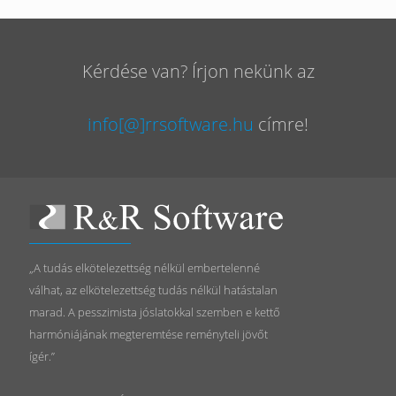
Kérdése van? Írjon nekünk az
info[@]rrsoftware.hu
címre!
„A tudás elkötelezettség nélkül embertelenné
válhat, az elkötelezettség tudás nélkül hatástalan
marad. A pesszimista jóslatokkal szemben e kettő
harmóniájának megteremtése reményteli jövőt
ígér.”