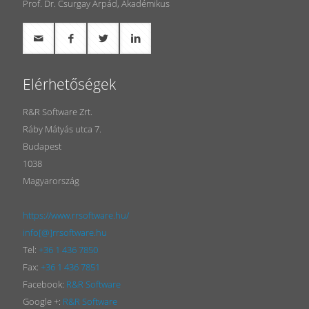
Prof. Dr. Csurgay Árpád, Akadémikus
Elérhetőségek
R&R Software Zrt.
Ráby Mátyás utca 7.
Budapest
1038
Magyarország
https://www.rrsoftware.hu/
info[@]rrsoftware.hu
Tel:
+36 1 436 7850
Fax:
+36 1 436 7851
Facebook:
R&R Software
Google +:
R&R Software