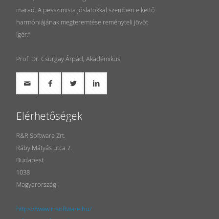
marad. A pesszimista jóslatokkal szemben e kettő
harmóniájának megteremtése reményteli jövőt
ígér.”
Prof. Dr. Csurgay Árpád, Akadémikus
Elérhetőségek
R&R Software Zrt.
Ráby Mátyás utca 7.
Budapest
1038
Magyarország
https://www.rrsoftware.hu/