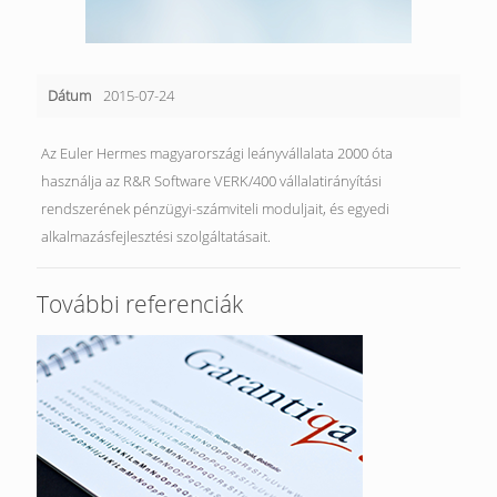
Dátum
2015-07-24
Az Euler Hermes magyarországi leányvállalata 2000 óta
használja az R&R Software VERK/400 vállalatirányítási
rendszerének pénzügyi-számviteli moduljait, és egyedi
alkalmazásfejlesztési szolgáltatásait.
További referenciák