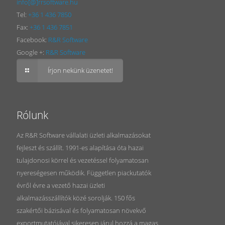
info[@]rrsoftware.hu
Tel:
+36 1 436 7850
Fax:
+36 1 436 7851
Facebook:
R&R Software
Google +:
R&R Software
Írjon nekünk üzenetet!
Rólunk
Az R&R Software vállalati üzleti alkalmazásokat
fejleszt és szállít. 1991-es alapítása óta hazai
tulajdonosi körrel és vezetéssel folyamatosan
nyereségesen működik. Független piackutatók
évről évre a vezető hazai üzleti
alkalmazásszállítók közé sorolják. 150 fős
szakértői bázisával és folyamatosan növekvő
exportmutatójával sikeresen járul hozzá a magas