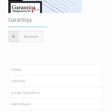
Garantiqa
Bővebben
Címlap
VERK/400
Iparági megoldások
R&R Software