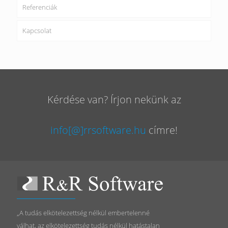
Referenciák
Kapcsolat
Kérdése van? Írjon nekünk az
info[@]rrsoftware.hu
címre!
„A tudás elkötelezettség nélkül embertelenné
válhat, az elkötelezettség tudás nélkül hatástalan