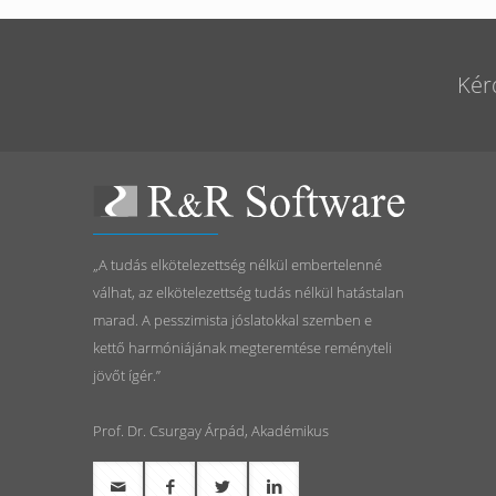
Kér
„A tudás elkötelezettség nélkül embertelenné
válhat, az elkötelezettség tudás nélkül hatástalan
marad. A pesszimista jóslatokkal szemben e
kettő harmóniájának megteremtése reményteli
jövőt ígér.”
Prof. Dr. Csurgay Árpád, Akadémikus