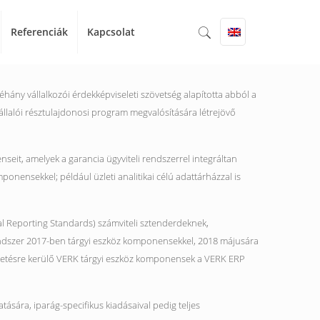
Referenciák
Kapcsolat
hány vállalkozói érdekképviseleti szövetség alapította abból a
vállalói résztulajdonosi program megvalósítására létrejövő
seit, amelyek a garancia ügyviteli rendszerrel integráltan
ponensekkel; például üzleti analitikai célú adattárházzal is
cial Reporting Standards) számviteli sztenderdeknek,
 rendszer 2017-ben tárgyi eszköz komponensekkel, 2018 májusára
ezetésre kerülő VERK tárgyi eszköz komponensek a VERK ERP
sára, iparág-specifikus kiadásaival pedig teljes