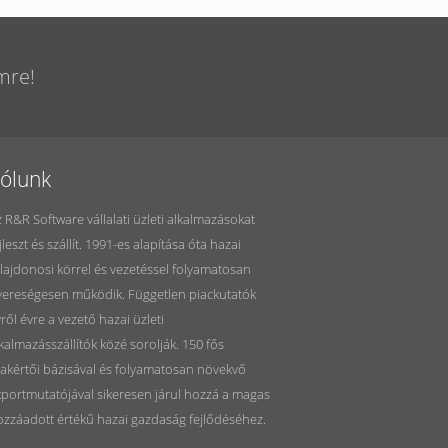
mre!
ólunk
 R&R Software vállalati üzleti alkalmazásokat
jleszt és szállít. 1991-es alapítása óta hazai
lajdonosi körrel és vezetéssel folyamatosan
yereségesen működik. Független piackutatók
ről évre a vezető hazai üzleti
kalmazásszállítók közé sorolják. 150 fős
akértői bázisával és folyamatosan növekvő
portmutatójával sikeresen járul hozzá a magas
ozzáadott értékű hazai gazdaság fejlődéséhez.