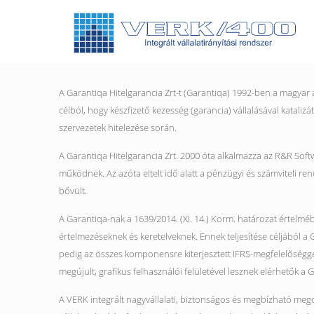
A Garantiqa Hitelgarancia Zrt-t (Garantiqa) 1992-ben a magyar 
célból, hogy készfizető kezesség (garancia) vállalásával katali
szervezetek hitelezése során.
A Garantiqa Hitelgarancia Zrt. 2000 óta alkalmazza az R&R Soft
működnek. Az azóta eltelt idő alatt a pénzügyi és számviteli ren
bővült.
A Garantiqa-nak a 1639/2014. (XI. 14.) Korm. határozat értelméb
értelmezéseknek és keretelveknek. Ennek teljesítése céljából a
pedig az összes komponensre kiterjesztett IFRS-megfelelőségg
megújult, grafikus felhasználói felületével lesznek elérhetők a 
A VERK integrált nagyvállalati, biztonságos és megbízható mego