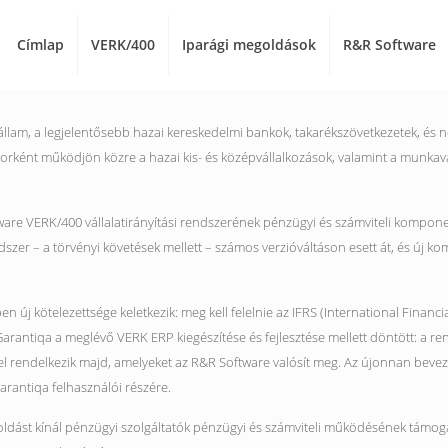
Címlap
VERK/400
Iparági megoldások
R&R Software
állam, a legjelentősebb hazai kereskedelmi bankok, takarékszövetkezetek, és né
zátorként működjön közre a hazai kis- és középvállalkozások, valamint a munka
ware VERK/400 vállalatirányítási rendszerének pénzügyi és számviteli komponen
dszer – a törvényi követések mellett – számos verzióváltáson esett át, és új kom
en új kötelezettsége keletkezik: meg kell felelnie az IFRS (International Finan
 Garantiqa a meglévő VERK ERP kiegészítése és fejlesztése mellett döntött: a
el rendelkezik majd, amelyeket az R&R Software valósít meg. Az újonnan bev
Garantiqa felhasználói részére.
ldást kínál pénzügyi szolgáltatók pénzügyi és számviteli működésének támogatá