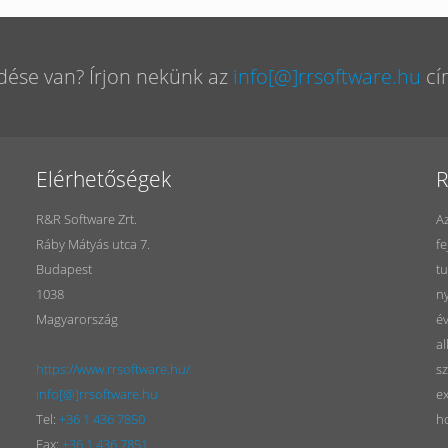
dése van? Írjon nekünk az
info[@]rrsoftware.hu
cí
Elérhetőségek
R
R&R Software Zrt.
Az
Ráby Mátyás utca 7.
fe
Budapest
tu
1038
n
Magyarország
év
al
https://www.rrsoftware.hu/
sz
info[@]rrsoftware.hu
ex
Tel:
+36 1 436 7850
h
Fax:
+36 1 436 7851