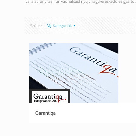
vállalatirányítási funkcionalitást nyújt nagykereskedő és gyártó
Szűrve
Kategóriák
Garantiqa